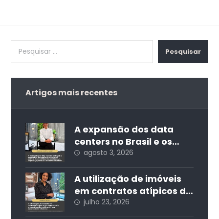
Pesquisar
Artigos mais recentes
A expansão dos data
centers no Brasil e os
desafios da regulação
agosto 3, 2026
ambiental: entre o
desenvolvimento
A utilização de imóveis
econômico, a segurança
em contratos atípicos de
jurídica e a
curta estadia e a
julho 23, 2026
sustentabilidade
destinação residencial