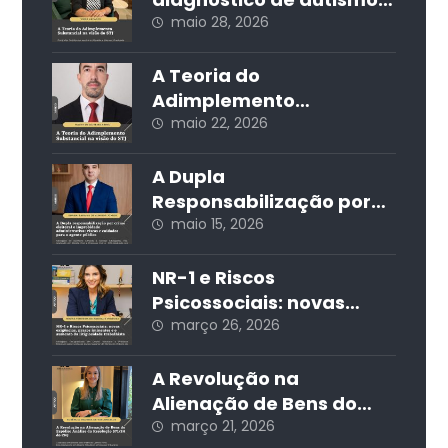
nas redes sociais e seus
maio 28, 2026
impactos jurídicos e
sociais
A Teoria do
Adimplemento
Substancial na visão do
maio 22, 2026
STJ
A Dupla
Responsabilização por
Crime Eleitoral e
maio 15, 2026
Improbidade
Administrativa: Riscos e
NR-1 e Riscos
Cuidados para o Agente
Psicossociais: novas
Público
exigências, prazos
março 26, 2026
iminentes e o aumento
da litigiosidade
A Revolução na
trabalhista
Alienação de Bens do
Espólio: Análise da
março 21, 2026