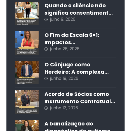
nos condomínios
Quando o silêncio não
edilícios
significa consentimento:
os limites da
julho 9, 2026
contratação de seguros
em cartões de crédito
O Fim da Escala 6×1:
Impactos
Socioeconômicos,
junho 26, 2026
Produtividade e os
Desafios Estruturais do
O Cônjuge como
Mercado de Trabalho no
Herdeiro: A complexa
Brasil
concorrência com
junho 19, 2026
descendentes sobre
bens particulares
Acordo de Sócios como
Instrumento Contratual
de Prevenção de Litígios:
junho 12, 2026
Estruturação e Cláusulas
Essenciais na
A banalização do
Governança Societária
diagnóstico de autismo