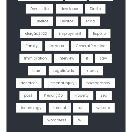
Demissão
developer
Direito
Direitos
Débitos
ecad
eleição2022
Employment
Espólio
Family
famous
General Practice
Immigration
interview
it
Law
learn
Legalidade
money
Nonprofit
Personal Injury
photography
post
Prescrição
Property
seo
technology
tutorial
tuts
website
wordpress
WP