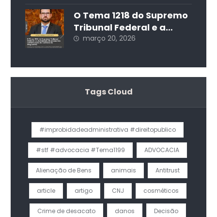
Resolução 571/24 do CNJ
O Tema 1218 do Supremo
Tribunal Federal e a
Autonomia Municipal na
março 20, 2026
Estruturação da Carreira
do Magistério
Tags Cloud
#improbidadeadministrativa #direitopublico
#stf #advocacia #Tema1199
ADVOCACIA
Alienação de Bens
animais
Antitrust
article
artigo
CNJ
cosméticos
Crime de desacato
danos
Decisão