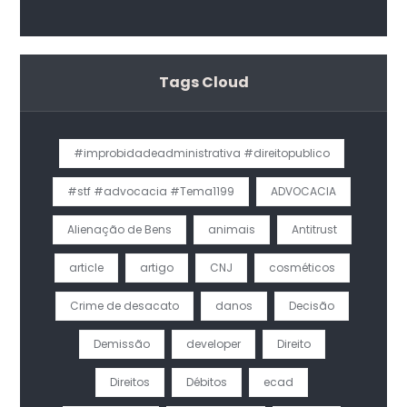
Resolução 571/24 do CNJ
Tags Cloud
#improbidadeadministrativa #direitopublico
#stf #advocacia #Tema1199
ADVOCACIA
Alienação de Bens
animais
Antitrust
article
artigo
CNJ
cosméticos
Crime de desacato
danos
Decisão
Demissão
developer
Direito
Direitos
Débitos
ecad