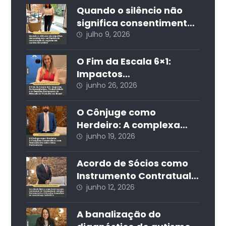
nos condomínios
Quando o silêncio não
edilícios
significa consentimento:
os limites da
julho 9, 2026
contratação de seguros
em cartões de crédito
O Fim da Escala 6×1:
Impactos
Socioeconômicos,
junho 26, 2026
Produtividade e os
Desafios Estruturais do
O Cônjuge como
Mercado de Trabalho no
Herdeiro: A complexa
Brasil
concorrência com
junho 19, 2026
descendentes sobre
bens particulares
Acordo de Sócios como
Instrumento Contratual
de Prevenção de Litígios:
junho 12, 2026
Estruturação e Cláusulas
Essenciais na
A banalização do