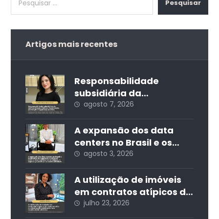
Pesquisar
Artigos mais recentes
Responsabilidade
subsidiária da
Administração Pública:
agosto 7, 2026
fiscalização, prevenção
e segurança jurídica
A expansão dos data
centers no Brasil e os
desafios da regulação
agosto 3, 2026
ambiental: entre o
desenvolvimento
A utilização de imóveis
econômico, a segurança
em contratos atípicos de
jurídica e a
curta estadia e a
julho 23, 2026
sustentabilidade
destinação residencial