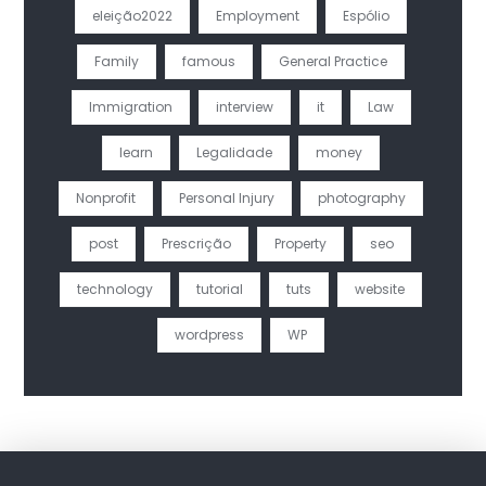
eleição2022
Employment
Espólio
Family
famous
General Practice
Immigration
interview
it
Law
learn
Legalidade
money
Nonprofit
Personal Injury
photography
post
Prescrição
Property
seo
technology
tutorial
tuts
website
wordpress
WP