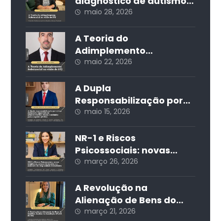
Governança Societária
diagnóstico de autismo
nas redes sociais e seus
maio 28, 2026
impactos jurídicos e
sociais
A Teoria do
Adimplemento
Substancial na visão do
maio 22, 2026
STJ
A Dupla
Responsabilização por
Crime Eleitoral e
maio 15, 2026
Improbidade
Administrativa: Riscos e
NR-1 e Riscos
Cuidados para o Agente
Psicossociais: novas
Público
exigências, prazos
março 26, 2026
iminentes e o aumento
da litigiosidade
A Revolução na
trabalhista
Alienação de Bens do
Espólio: Análise da
março 21, 2026