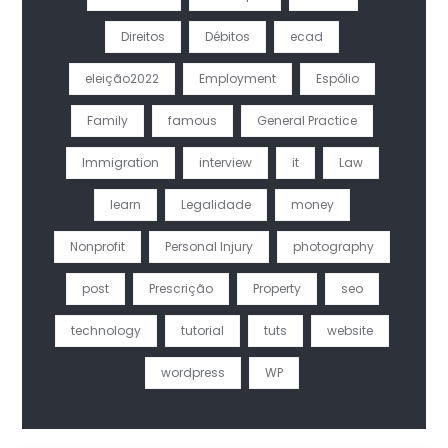
Direitos
Débitos
ecad
eleição2022
Employment
Espólio
Family
famous
General Practice
Immigration
interview
it
Law
learn
Legalidade
money
Nonprofit
Personal Injury
photography
post
Prescrição
Property
seo
technology
tutorial
tuts
website
wordpress
WP