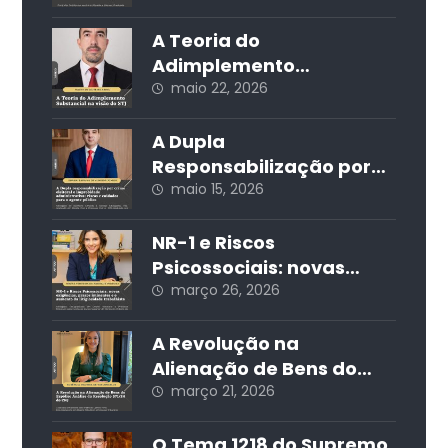
impactos jurídicos e
sociais
A Teoria do
Adimplemento
Substancial na visão do
maio 22, 2026
STJ
A Dupla
Responsabilização por
Crime Eleitoral e
maio 15, 2026
Improbidade
Administrativa: Riscos e
NR-1 e Riscos
Cuidados para o Agente
Psicossociais: novas
Público
exigências, prazos
março 26, 2026
iminentes e o aumento
da litigiosidade
A Revolução na
trabalhista
Alienação de Bens do
Espólio: Análise da
março 21, 2026
Resolução 571/24 do CNJ
O Tema 1218 do Supremo