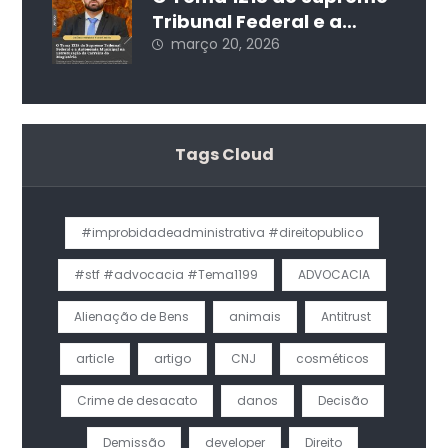
Tribunal Federal e a
Autonomia Municipal na
março 20, 2026
Estruturação da Carreira
do Magistério
Tags Cloud
#improbidadeadministrativa #direitopublico
#stf #advocacia #Tema1199
ADVOCACIA
Alienação de Bens
animais
Antitrust
article
artigo
CNJ
cosméticos
Crime de desacato
danos
Decisão
Demissão
developer
Direito