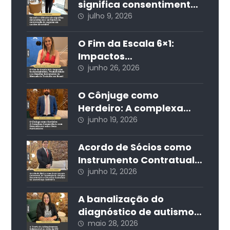
edilícios
significa consentimento:
os limites da
julho 9, 2026
contratação de seguros
em cartões de crédito
O Fim da Escala 6×1:
Impactos
Socioeconômicos,
junho 26, 2026
Produtividade e os
Desafios Estruturais do
O Cônjuge como
Mercado de Trabalho no
Herdeiro: A complexa
Brasil
concorrência com
junho 19, 2026
descendentes sobre
bens particulares
Acordo de Sócios como
Instrumento Contratual
de Prevenção de Litígios:
junho 12, 2026
Estruturação e Cláusulas
Essenciais na
A banalização do
Governança Societária
diagnóstico de autismo
nas redes sociais e seus
maio 28, 2026