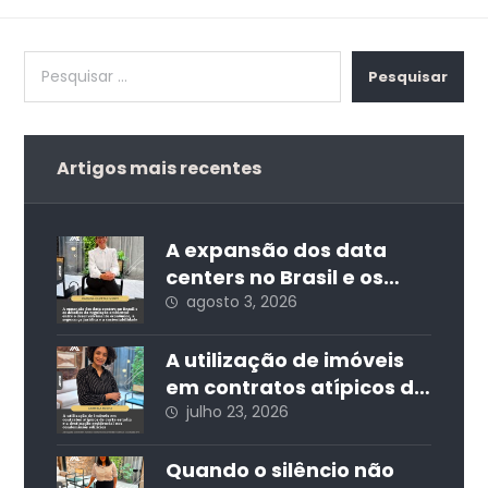
Pesquisar
Artigos mais recentes
A expansão dos data
centers no Brasil e os
desafios da regulação
agosto 3, 2026
ambiental: entre o
desenvolvimento
A utilização de imóveis
econômico, a segurança
em contratos atípicos de
jurídica e a
curta estadia e a
julho 23, 2026
sustentabilidade
destinação residencial
nos condomínios
Quando o silêncio não