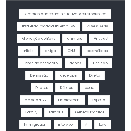
#improbidadeadministrativa #direitopublico
#stf #advocacia #Tema1199
ADVOCACIA
Alienação de Bens
animais
Antitrust
article
artigo
CNJ
cosméticos
Crime de desacato
danos
Decisão
Demissão
developer
Direito
Direitos
Débitos
ecad
eleição2022
Employment
Espólio
Family
famous
General Practice
Immigration
interview
it
Law