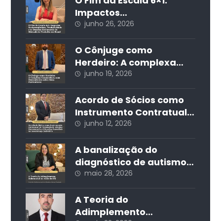
O Fim da Escala 6×1:
Impactos
Socioeconômicos,
junho 26, 2026
Produtividade e os
Desafios Estruturais do
O Cônjuge como
Mercado de Trabalho no
Herdeiro: A complexa
Brasil
concorrência com
junho 19, 2026
descendentes sobre
bens particulares
Acordo de Sócios como
Instrumento Contratual
de Prevenção de Litígios:
junho 12, 2026
Estruturação e Cláusulas
Essenciais na
A banalização do
Governança Societária
diagnóstico de autismo
nas redes sociais e seus
maio 28, 2026
impactos jurídicos e
sociais
A Teoria do
Adimplemento