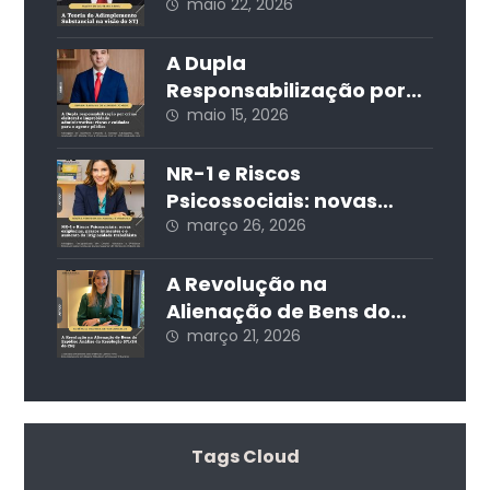
Substancial na visão do
maio 22, 2026
STJ
A Dupla
Responsabilização por
Crime Eleitoral e
maio 15, 2026
Improbidade
Administrativa: Riscos e
NR-1 e Riscos
Cuidados para o Agente
Psicossociais: novas
Público
exigências, prazos
março 26, 2026
iminentes e o aumento
da litigiosidade
A Revolução na
trabalhista
Alienação de Bens do
Espólio: Análise da
março 21, 2026
Resolução 571/24 do CNJ
Tags Cloud