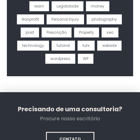
learn
Legalidade
money
Nonprofit
Personal Injury
photography
post
Prescrição
Property
seo
technology
tutorial
tuts
website
wordpress
WP
Precisando de uma consultoria?
Procure nosso escritório
CONTATO