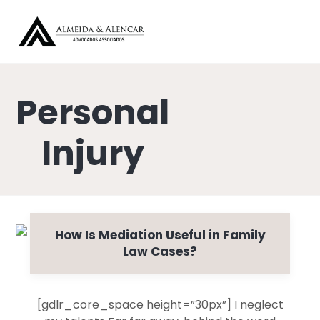
Personal
Injury
How Is Mediation Useful in Family
Law Cases?
[gdlr_core_space height=”30px”] I neglect