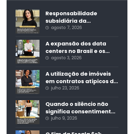
Responsabilidade
subsidiária da
Administração Pública:
agosto 7, 2026
fiscalização, prevenção
e segurança jurídica
A expansão dos data
centers no Brasil e os
desafios da regulação
agosto 3, 2026
ambiental: entre o
desenvolvimento
A utilização de imóveis
econômico, a segurança
em contratos atípicos de
jurídica e a
curta estadia e a
julho 23, 2026
sustentabilidade
destinação residencial
nos condomínios
Quando o silêncio não
edilícios
significa consentimento:
os limites da
julho 9, 2026
contratação de seguros
em cartões de crédito