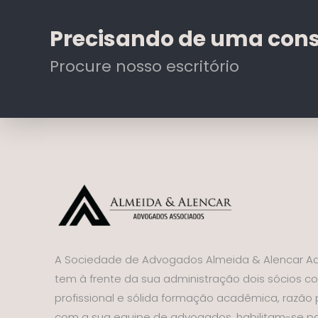
Precisando de uma cons
Procure nosso escritório
A Sociedade de Advogados Almeida & Alencar A
tem à frente da sua administração dois sócios c
profissional e sólida formação acadêmica, razão
com a sua equipe de advogados, habilitam-se pa