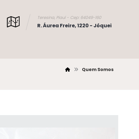
Teresina, Piauí - Cep: 64049-160
R. Áurea Freire, 1220 - Jóquei
Quem Somos