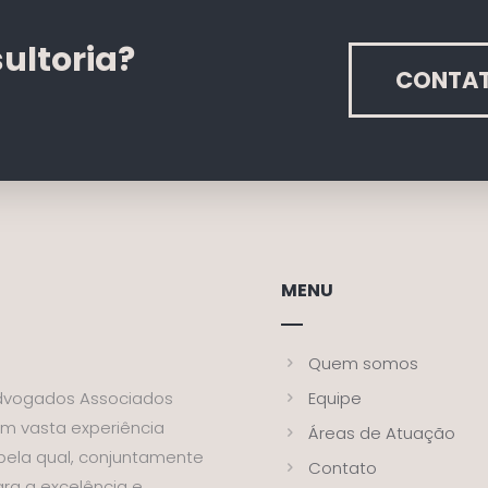
ultoria?
CONTA
MENU
Quem somos
Equipe
dvogados Associados
om vasta experiência
Áreas de Atuação
 pela qual, conjuntamente
Contato
ra a excelência e