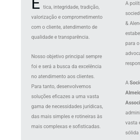
É
A polít
tica, integridade, tradição,
socie
valorização e comprometimento
& Alen
com o cliente, atendimento de
estab
qualidade e transparência.
para o
advoca
Nosso objetivo principal sempre
respon
foi e será a busca da excelência
no atendimento aos clientes.
A
Soci
Para tanto, desenvolvemos
Almei
soluções eficazes a uma vasta
Assoc
gama de necessidades jurídicas,
admini
das mais simples e rotineiras às
vasta 
mais complexas e sofisticadas.
sólida