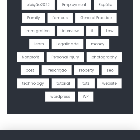
eleição2022
Employment
Espólio
Family
famous
General Practice
Immigration
interview
it
Law
learn
Legalidade
money
Nonprofit
Personal Injury
photography
post
Prescrição
Property
seo
technology
tutorial
tuts
website
wordpress
WP