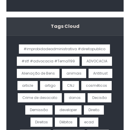
Estruturação da Carreira
do Magistério
Tags Cloud
#improbidadeadministrativa #direitopublico
#stf #advocacia #Tema1199
ADVOCACIA
Alienação de Bens
animais
Antitrust
article
artigo
CNJ
cosméticos
Crime de desacato
danos
Decisão
Demissão
developer
Direito
Direitos
Débitos
ecad