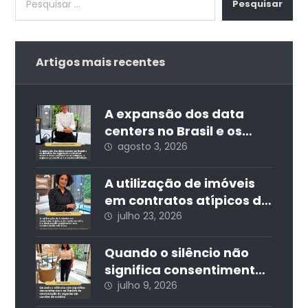
Pesquisar
Artigos mais recentes
A expansão dos data
centers no Brasil e os
desafios da regulação
agosto 3, 2026
ambiental: entre o
desenvolvimento
A utilização de imóveis
econômico, a segurança
em contratos atípicos de
jurídica e a
curta estadia e a
julho 23, 2026
sustentabilidade
destinação residencial
nos condomínios
Quando o silêncio não
edilícios
significa consentimento:
os limites da
julho 9, 2026
contratação de seguros