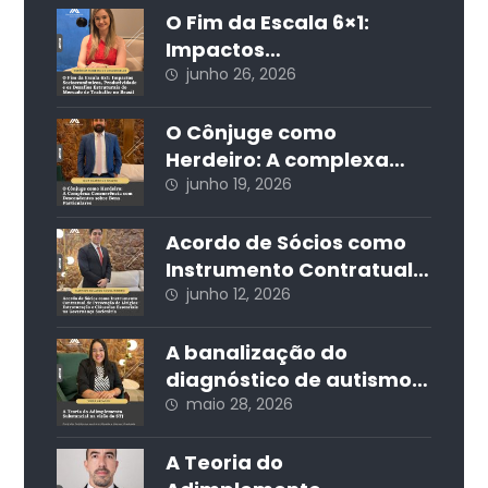
em cartões de crédito
O Fim da Escala 6×1:
Impactos
Socioeconômicos,
junho 26, 2026
Produtividade e os
Desafios Estruturais do
O Cônjuge como
Mercado de Trabalho no
Herdeiro: A complexa
Brasil
concorrência com
junho 19, 2026
descendentes sobre
bens particulares
Acordo de Sócios como
Instrumento Contratual
de Prevenção de Litígios:
junho 12, 2026
Estruturação e Cláusulas
Essenciais na
A banalização do
Governança Societária
diagnóstico de autismo
nas redes sociais e seus
maio 28, 2026
impactos jurídicos e
sociais
A Teoria do