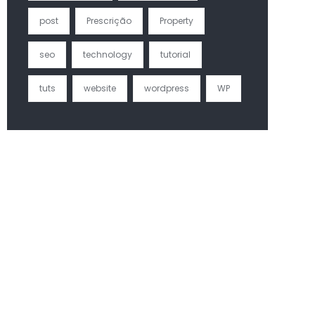
post
Prescrição
Property
seo
technology
tutorial
tuts
website
wordpress
WP