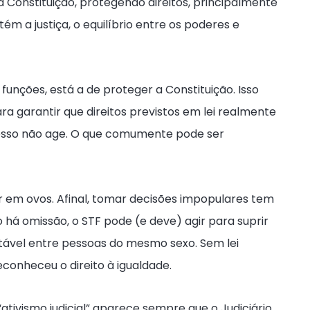
 à Constituição, protegendo direitos, principalmente
m a justiça, o equilíbrio entre os poderes e
s funções, está a de proteger a Constituição. Isso
para garantir que direitos previstos em lei realmente
sso não age. O que comumente pode ser
r em ovos. Afinal, tomar decisões impopulares tem
do há omissão, o STF pode (e deve) agir para suprir
tável entre pessoas do mesmo sexo. Sem lei
econheceu o direito à igualdade.
 “ativismo judicial” aparece sempre que o Judiciário