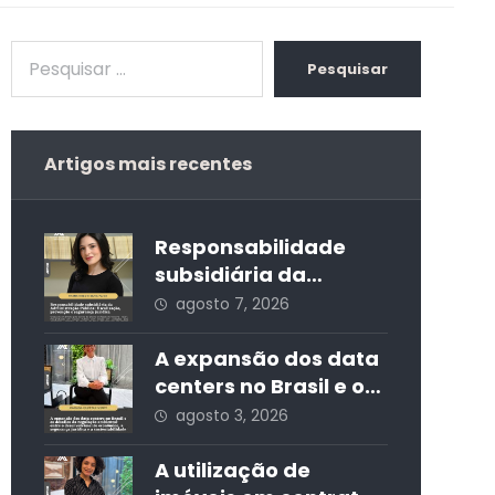
Pesquisar
Artigos mais recentes
Responsabilidade
subsidiária da
Administração
agosto 7, 2026
Pública: fiscalização,
prevenção e
A expansão dos data
segurança jurídica
centers no Brasil e os
desafios da
agosto 3, 2026
regulação ambiental:
entre o
A utilização de