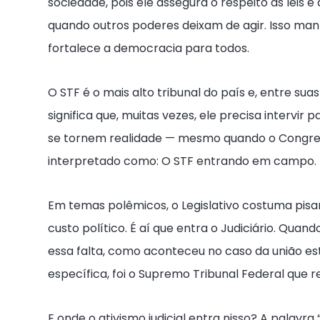
sociedade, pois ele assegura o respeito às leis e
quando outros poderes deixam de agir. Isso manté
fortalece a democracia para todos.
O STF é o mais alto tribunal do país e, entre sua
significa que, muitas vezes, ele precisa intervir 
se tornem realidade — mesmo quando o Congre
interpretado como: O STF entrando em campo.
Em temas polêmicos, o Legislativo costuma pisa
custo político. É aí que entra o Judiciário. Quan
essa falta, como aconteceu no caso da união es
específica, foi o Supremo Tribunal Federal que r
E onde o ativismo judicial entra nisso? A palavra