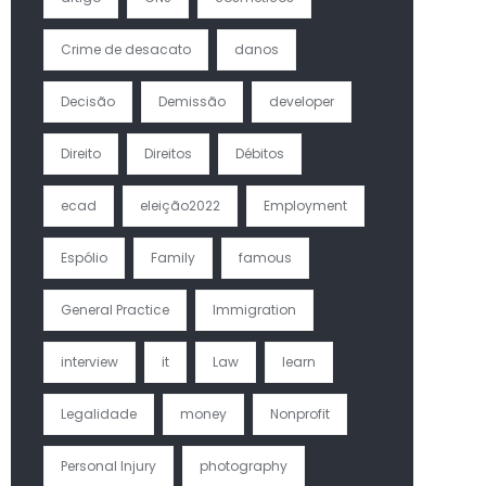
Crime de desacato
danos
Decisão
Demissão
developer
Direito
Direitos
Débitos
ecad
eleição2022
Employment
Espólio
Family
famous
General Practice
Immigration
interview
it
Law
learn
Legalidade
money
Nonprofit
Personal Injury
photography