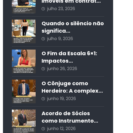
desenvolvimento
imóveis em contratos
econômico, a
atípicos de curta
julho 23, 2026
segurança jurídica e
estadia e a
a sustentabilidade
destinação
Quando o silêncio não
residencial nos
significa
condomínios edilícios
consentimento: os
julho 9, 2026
limites da
contratação de
O Fim da Escala 6×1:
seguros em cartões
Impactos
de crédito
Socioeconômicos,
junho 26, 2026
Produtividade e os
Desafios Estruturais
O Cônjuge como
do Mercado de
Herdeiro: A complexa
Trabalho no Brasil
concorrência com
junho 19, 2026
descendentes sobre
bens particulares
Acordo de Sócios
como Instrumento
Contratual de
junho 12, 2026