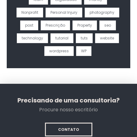
Nonprofit
Personal Injury
photography
post
Prescrição
Property
seo
technology
tutorial
tuts
website
wordpress
WP
Precisando de uma consultoria?
Procure nosso escritório
CONTATO