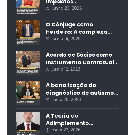
Impactos
Socioeconômicos,
junho 26, 2026
Produtividade e os
Desafios Estruturais do
O Cônjuge como
Mercado de Trabalho no
Herdeiro: A complexa
Brasil
concorrência com
junho 19, 2026
descendentes sobre
bens particulares
Acordo de Sócios como
Instrumento Contratual
de Prevenção de Litígios:
junho 12, 2026
Estruturação e Cláusulas
Essenciais na
A banalização do
Governança Societária
diagnóstico de autismo
nas redes sociais e seus
maio 28, 2026
impactos jurídicos e
sociais
A Teoria do
Adimplemento
Substancial na visão do
maio 22, 2026