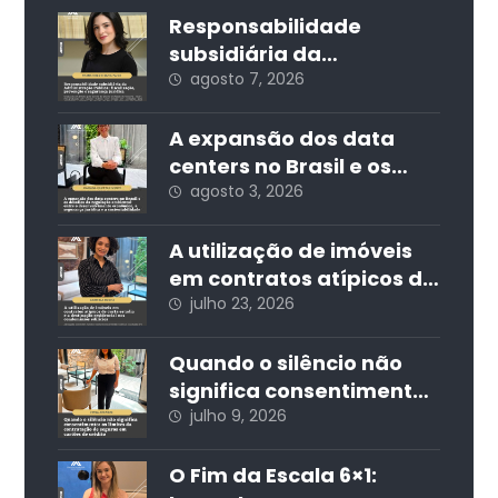
Responsabilidade
subsidiária da
Administração Pública:
agosto 7, 2026
fiscalização, prevenção
e segurança jurídica
A expansão dos data
centers no Brasil e os
desafios da regulação
agosto 3, 2026
ambiental: entre o
desenvolvimento
A utilização de imóveis
econômico, a segurança
em contratos atípicos de
jurídica e a
curta estadia e a
julho 23, 2026
sustentabilidade
destinação residencial
nos condomínios
Quando o silêncio não
edilícios
significa consentimento:
os limites da
julho 9, 2026
contratação de seguros
em cartões de crédito
O Fim da Escala 6×1: