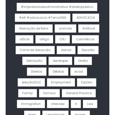
#improbidadeadministrativa #direitopublico
#stf #advocacia #Tema1199
ADVOCACIA
Alienação de Bens
animais
Antitrust
article
artigo
CNJ
cosméticos
Crime de desacato
danos
Decisão
Demissão
developer
Direito
Direitos
Débitos
ecad
eleição2022
Employment
Espólio
Family
famous
General Practice
Immigration
interview
it
Law
learn
Legalidade
money