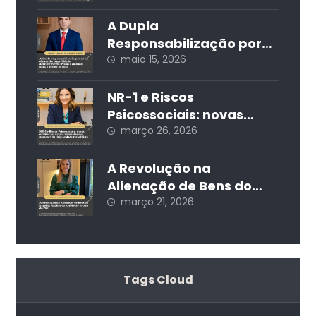
STJ
A Dupla
Responsabilização por
Crime Eleitoral e
maio 15, 2026
Improbidade
Administrativa: Riscos e
NR-1 e Riscos
Cuidados para o Agente
Psicossociais: novas
Público
exigências, prazos
março 26, 2026
iminentes e o aumento
da litigiosidade
A Revolução na
trabalhista
Alienação de Bens do
Espólio: Análise da
março 21, 2026
Resolução 571/24 do CNJ
Tags Cloud