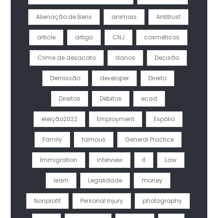
Alienação de Bens
animais
Antitrust
article
artigo
CNJ
cosméticos
Crime de desacato
danos
Decisão
Demissão
developer
Direito
Direitos
Débitos
ecad
eleição2022
Employment
Espólio
Family
famous
General Practice
Immigration
interview
it
Law
learn
Legalidade
money
Nonprofit
Personal Injury
photography