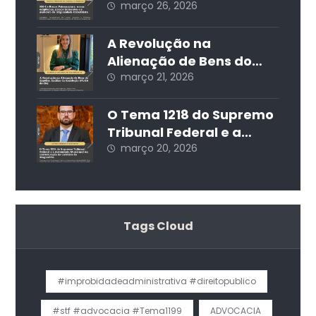
Público
exigências, prazos
março 26, 2026
iminentes e o aumento
da litigiosidade
A Revolução na
trabalhista
Alienação de Bens do
Espólio: Análise da
março 21, 2026
Resolução 571/24 do CNJ
O Tema 1218 do Supremo
Tribunal Federal e a
Autonomia Municipal na
março 20, 2026
Estruturação da Carreira
do Magistério
Tags Cloud
#improbidadeadministrativa #direitopublico
#stf #advocacia #Tema1199
ADVOCACIA