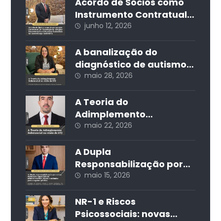
bens particulares
Acordo de Sócios como
Instrumento Contratual
de Prevenção de Litígios:
junho 12, 2026
Estruturação e Cláusulas
Essenciais na
A banalização do
Governança Societária
diagnóstico de autismo
nas redes sociais e seus
maio 28, 2026
impactos jurídicos e
sociais
A Teoria do
Adimplemento
Substancial na visão do
maio 22, 2026
STJ
A Dupla
Responsabilização por
Crime Eleitoral e
maio 15, 2026
Improbidade
Administrativa: Riscos e
NR-1 e Riscos
Cuidados para o Agente
Psicossociais: novas