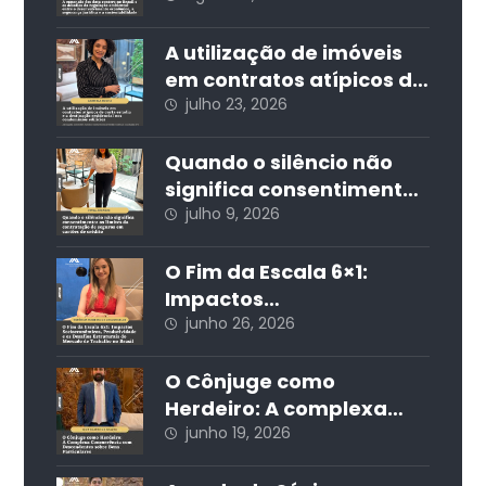
ambiental: entre o
desenvolvimento
A utilização de imóveis
econômico, a segurança
em contratos atípicos de
jurídica e a
curta estadia e a
julho 23, 2026
sustentabilidade
destinação residencial
nos condomínios
Quando o silêncio não
edilícios
significa consentimento:
os limites da
julho 9, 2026
contratação de seguros
em cartões de crédito
O Fim da Escala 6×1:
Impactos
Socioeconômicos,
junho 26, 2026
Produtividade e os
Desafios Estruturais do
O Cônjuge como
Mercado de Trabalho no
Herdeiro: A complexa
Brasil
concorrência com
junho 19, 2026
descendentes sobre