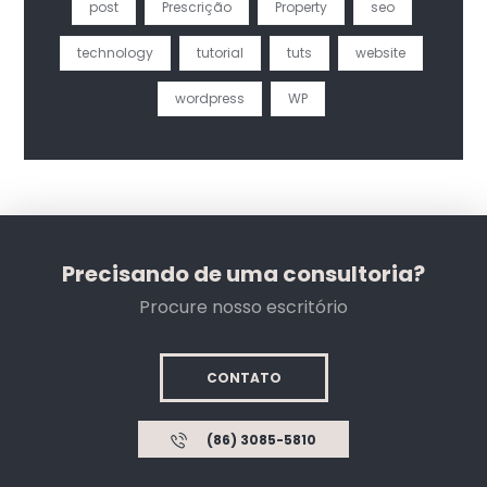
post
Prescrição
Property
seo
technology
tutorial
tuts
website
wordpress
WP
Precisando de uma consultoria?
Procure nosso escritório
CONTATO
(86) 3085-5810