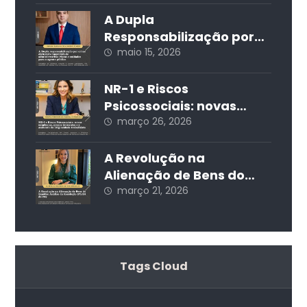
STJ
A Dupla
Responsabilização por
Crime Eleitoral e
maio 15, 2026
Improbidade
Administrativa: Riscos e
NR-1 e Riscos
Cuidados para o Agente
Psicossociais: novas
Público
exigências, prazos
março 26, 2026
iminentes e o aumento
da litigiosidade
A Revolução na
trabalhista
Alienação de Bens do
Espólio: Análise da
março 21, 2026
Resolução 571/24 do CNJ
Tags Cloud