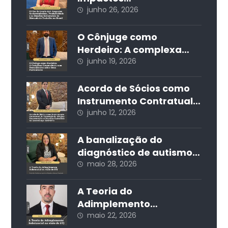
Socioeconômicos,
junho 26, 2026
Produtividade e os
Desafios Estruturais do
O Cônjuge como
Mercado de Trabalho no
Herdeiro: A complexa
Brasil
concorrência com
junho 19, 2026
descendentes sobre
bens particulares
Acordo de Sócios como
Instrumento Contratual
de Prevenção de Litígios:
junho 12, 2026
Estruturação e Cláusulas
Essenciais na
A banalização do
Governança Societária
diagnóstico de autismo
nas redes sociais e seus
maio 28, 2026
impactos jurídicos e
sociais
A Teoria do
Adimplemento
Substancial na visão do
maio 22, 2026