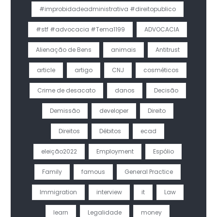
#improbidadeadministrativa #direitopublico
#stf #advocacia #Tema1199
ADVOCACIA
Alienação de Bens
animais
Antitrust
article
artigo
CNJ
cosméticos
Crime de desacato
danos
Decisão
Demissão
developer
Direito
Direitos
Débitos
ecad
eleição2022
Employment
Espólio
Family
famous
General Practice
Immigration
interview
it
Law
learn
Legalidade
money