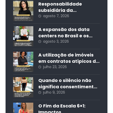
Responsabilidade
subsidiária da
Administração Pública:
agosto 7, 2026
fiscalização, prevenção
e segurança jurídica
A expansão dos data
centers no Brasil e os
desafios da regulação
agosto 3, 2026
ambiental: entre o
desenvolvimento
A utilização de imóveis
econômico, a segurança
em contratos atípicos de
jurídica e a
curta estadia e a
julho 23, 2026
sustentabilidade
destinação residencial
nos condomínios
Quando o silêncio não
edilícios
significa consentimento:
os limites da
julho 9, 2026
contratação de seguros
em cartões de crédito
O Fim da Escala 6×1:
Impactos