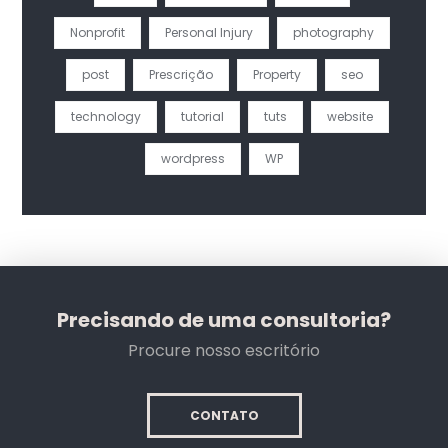
Nonprofit
Personal Injury
photography
post
Prescrição
Property
seo
technology
tutorial
tuts
website
wordpress
WP
Precisando de uma consultoria?
Procure nosso escritório
CONTATO