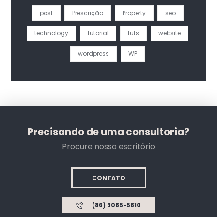
post
Prescrição
Property
seo
technology
tutorial
tuts
website
wordpress
WP
Precisando de uma consultoria?
Procure nosso escritório
CONTATO
(86) 3085-5810