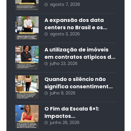
Administração Pública:
agosto 7, 2026
fiscalização, prevenção
e segurança jurídica
A expansão dos data
centers no Brasil e os
desafios da regulação
agosto 3, 2026
ambiental: entre o
desenvolvimento
A utilização de imóveis
econômico, a segurança
em contratos atípicos de
jurídica e a
curta estadia e a
julho 23, 2026
sustentabilidade
destinação residencial
nos condomínios
Quando o silêncio não
edilícios
significa consentimento:
os limites da
julho 9, 2026
contratação de seguros
em cartões de crédito
O Fim da Escala 6×1:
Impactos
Socioeconômicos,
junho 26, 2026
Produtividade e os