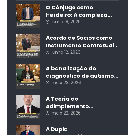
Desafios Estruturais do
O Cônjuge como
Mercado de Trabalho no
Herdeiro: A complexa
Brasil
concorrência com
junho 19, 2026
descendentes sobre
bens particulares
Acordo de Sócios como
Instrumento Contratual
de Prevenção de Litígios:
junho 12, 2026
Estruturação e Cláusulas
Essenciais na
A banalização do
Governança Societária
diagnóstico de autismo
nas redes sociais e seus
maio 28, 2026
impactos jurídicos e
sociais
A Teoria do
Adimplemento
Substancial na visão do
maio 22, 2026
STJ
A Dupla