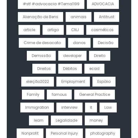
#stf #advocacia #Tema1199
ADVOCACIA
Alienação de Bens
animais
Antitrust
article
artigo
CNJ
cosméticos
Crime de desacato
danos
Decisão
Demissão
developer
Direito
Direitos
Débitos
ecad
eleição2022
Employment
Espólio
Family
famous
General Practice
Immigration
interview
it
Law
learn
Legalidade
money
Nonprofit
Personal Injury
photography