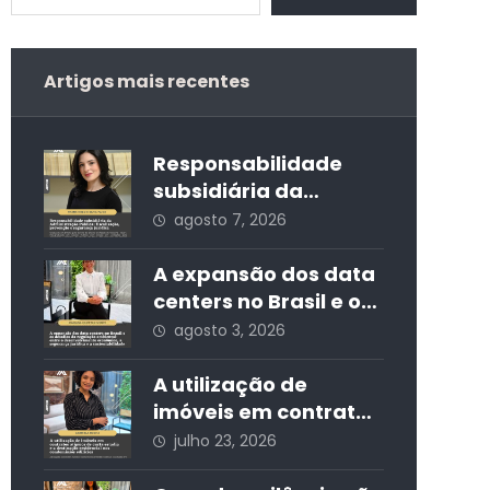
Artigos mais recentes
Responsabilidade
subsidiária da
Administração
agosto 7, 2026
Pública: fiscalização,
prevenção e
A expansão dos data
segurança jurídica
centers no Brasil e os
desafios da
agosto 3, 2026
regulação ambiental:
entre o
A utilização de
desenvolvimento
imóveis em contratos
econômico, a
atípicos de curta
julho 23, 2026
segurança jurídica e
estadia e a