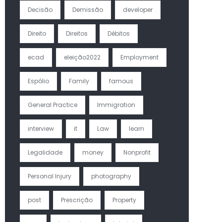
Decisão
Demissão
developer
Direito
Direitos
Débitos
ecad
eleição2022
Employment
Espólio
Family
famous
General Practice
Immigration
interview
it
Law
learn
Legalidade
money
Nonprofit
Personal Injury
photography
post
Prescrição
Property