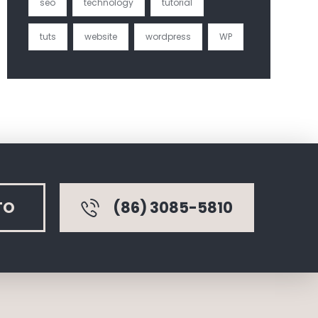
seo
technology
tutorial
tuts
website
wordpress
WP
TO
(86) 3085-5810