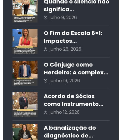
a sustentabilidade
destinação
Quando o silêncio não
residencial nos
significa
condomínios edilícios
consentimento: os
julho 9, 2026
limites da
contratação de
O Fim da Escala 6×1:
seguros em cartões
Impactos
de crédito
Socioeconômicos,
junho 26, 2026
Produtividade e os
Desafios Estruturais
O Cônjuge como
do Mercado de
Herdeiro: A complexa
Trabalho no Brasil
concorrência com
junho 19, 2026
descendentes sobre
bens particulares
Acordo de Sócios
como Instrumento
Contratual de
junho 12, 2026
Prevenção de Litígios:
Estruturação e
A banalização do
Cláusulas Essenciais
diagnóstico de