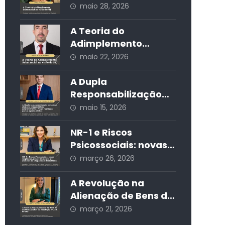
na Governança
autismo nas redes
maio 28, 2026
Societária
sociais e seus
impactos jurídicos e
A Teoria do
sociais
Adimplemento
Substancial na visão
maio 22, 2026
do STJ
A Dupla
Responsabilização
por Crime Eleitoral e
maio 15, 2026
Improbidade
Administrativa:
NR-1 e Riscos
Riscos e Cuidados
Psicossociais: novas
para o Agente
exigências, prazos
março 26, 2026
Público
iminentes e o
aumento da
A Revolução na
litigiosidade
Alienação de Bens do
trabalhista
Espólio: Análise da
março 21, 2026
Resolução 571/24 do