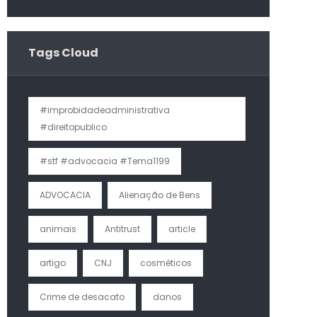
CNJ
Tags Cloud
#improbidadeadministrativa
#direitopublico
#stf #advocacia #Tema1199
ADVOCACIA
Alienação de Bens
animais
Antitrust
article
artigo
CNJ
cosméticos
Crime de desacato
danos