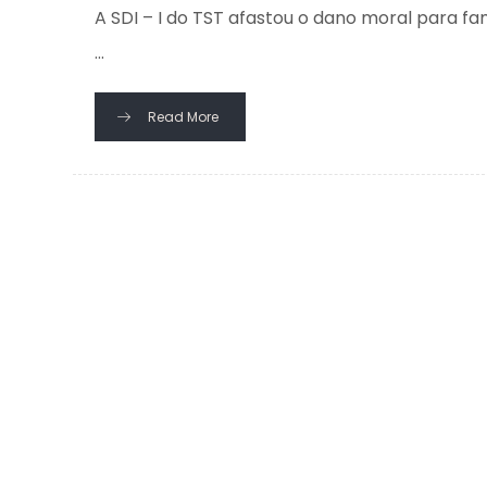
A SDI – I do TST afastou o dano moral para f
...
Read More