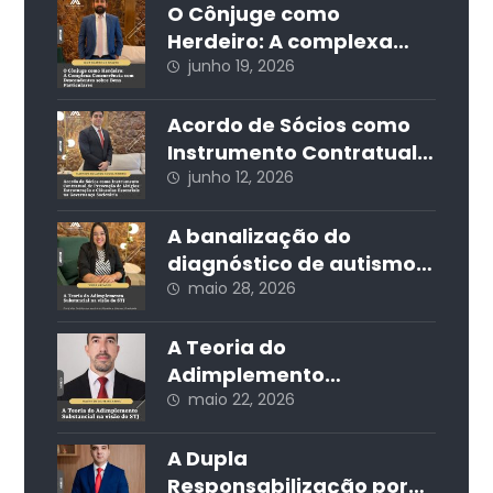
Desafios Estruturais do
O Cônjuge como
Mercado de Trabalho no
Herdeiro: A complexa
Brasil
concorrência com
junho 19, 2026
descendentes sobre
bens particulares
Acordo de Sócios como
Instrumento Contratual
de Prevenção de Litígios:
junho 12, 2026
Estruturação e Cláusulas
Essenciais na
A banalização do
Governança Societária
diagnóstico de autismo
nas redes sociais e seus
maio 28, 2026
impactos jurídicos e
sociais
A Teoria do
Adimplemento
Substancial na visão do
maio 22, 2026
STJ
A Dupla
Responsabilização por