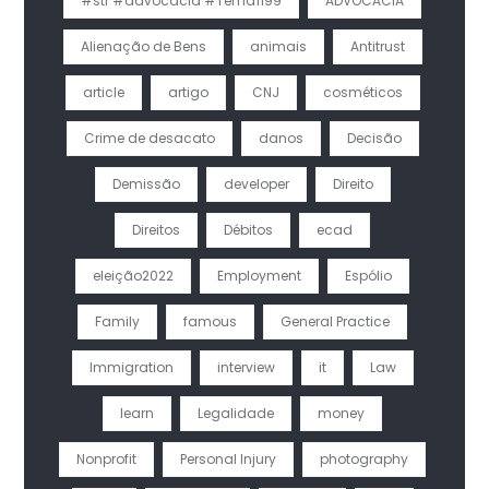
#stf #advocacia #Tema1199
ADVOCACIA
Alienação de Bens
animais
Antitrust
article
artigo
CNJ
cosméticos
Crime de desacato
danos
Decisão
Demissão
developer
Direito
Direitos
Débitos
ecad
eleição2022
Employment
Espólio
Family
famous
General Practice
Immigration
interview
it
Law
learn
Legalidade
money
Nonprofit
Personal Injury
photography