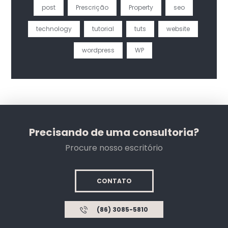
post
Prescrição
Property
seo
technology
tutorial
tuts
website
wordpress
WP
Precisando de uma consultoria?
Procure nosso escritório
CONTATO
(86) 3085-5810