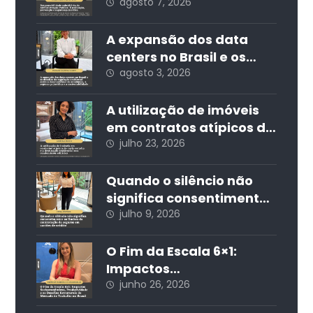
Administração Pública:
agosto 7, 2026
fiscalização, prevenção
e segurança jurídica
A expansão dos data
centers no Brasil e os
desafios da regulação
agosto 3, 2026
ambiental: entre o
desenvolvimento
A utilização de imóveis
econômico, a segurança
em contratos atípicos de
jurídica e a
curta estadia e a
julho 23, 2026
sustentabilidade
destinação residencial
nos condomínios
Quando o silêncio não
edilícios
significa consentimento:
os limites da
julho 9, 2026
contratação de seguros
em cartões de crédito
O Fim da Escala 6×1:
Impactos
Socioeconômicos,
junho 26, 2026
Produtividade e os