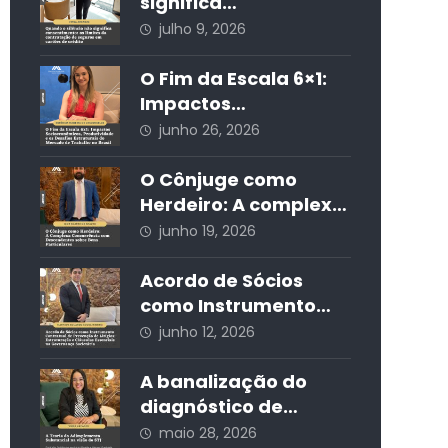
residencial nos
significa
condomínios edilícios
consentimento: os
julho 9, 2026
limites da
contratação de
O Fim da Escala 6×1:
seguros em cartões
Impactos
de crédito
Socioeconômicos,
junho 26, 2026
Produtividade e os
Desafios Estruturais
O Cônjuge como
do Mercado de
Herdeiro: A complexa
Trabalho no Brasil
concorrência com
junho 19, 2026
descendentes sobre
bens particulares
Acordo de Sócios
como Instrumento
Contratual de
junho 12, 2026
Prevenção de Litígios:
Estruturação e
A banalização do
Cláusulas Essenciais
diagnóstico de
na Governança
autismo nas redes
maio 28, 2026