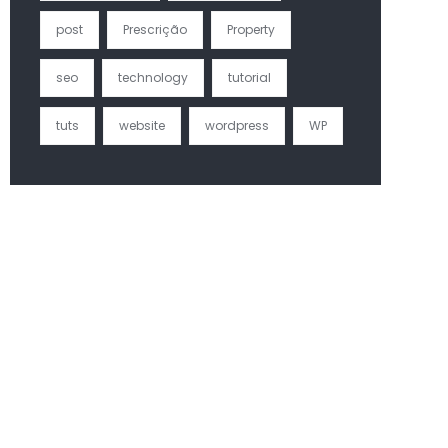
post
Prescrição
Property
seo
technology
tutorial
tuts
website
wordpress
WP