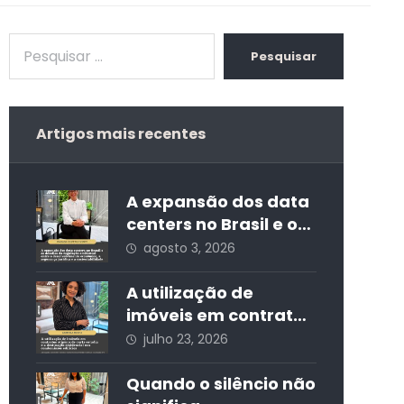
Pesquisar
Artigos mais recentes
A expansão dos data
centers no Brasil e os
desafios da
agosto 3, 2026
regulação ambiental:
entre o
A utilização de
desenvolvimento
imóveis em contratos
econômico, a
atípicos de curta
julho 23, 2026
segurança jurídica e
estadia e a
a sustentabilidade
destinação
Quando o silêncio não