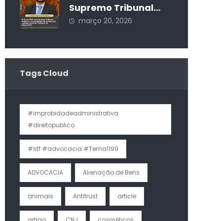
Supremo Tribunal
Federal e a
março 20, 2026
Autonomia Municipal
na Estruturação da
Carreira do
Magistério
Tags Cloud
#improbidadeadministrativa
#direitopublico
#stf #advocacia #Tema1199
ADVOCACIA
Alienação de Bens
animais
Antitrust
article
artigo
CNJ
cosméticos