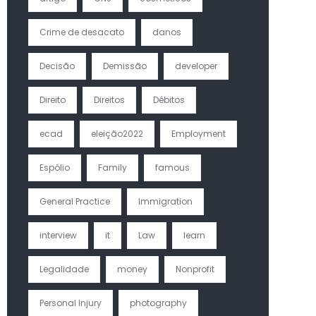
Crime de desacato
danos
Decisão
Demissão
developer
Direito
Direitos
Débitos
ecad
eleição2022
Employment
Espólio
Family
famous
General Practice
Immigration
interview
it
Law
learn
Legalidade
money
Nonprofit
Personal Injury
photography