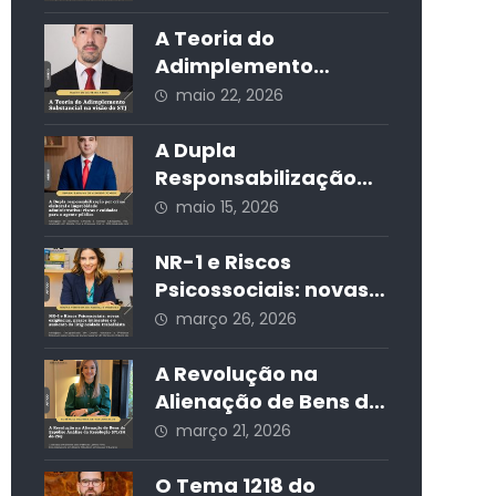
Societária
sociais e seus
impactos jurídicos e
A Teoria do
sociais
Adimplemento
Substancial na visão
maio 22, 2026
do STJ
A Dupla
Responsabilização
por Crime Eleitoral e
maio 15, 2026
Improbidade
Administrativa:
NR-1 e Riscos
Riscos e Cuidados
Psicossociais: novas
para o Agente
exigências, prazos
março 26, 2026
Público
iminentes e o
aumento da
A Revolução na
litigiosidade
Alienação de Bens do
trabalhista
Espólio: Análise da
março 21, 2026
Resolução 571/24 do
CNJ
O Tema 1218 do