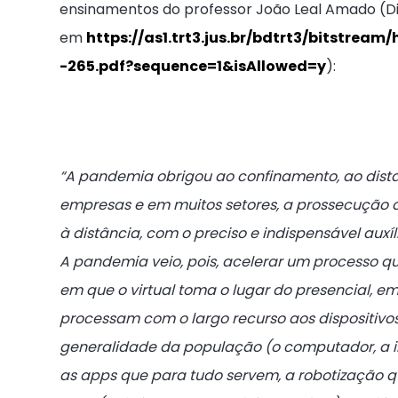
ensinamentos do professor João Leal Amado (D
em
https://as1.trt3.jus.br/bdtrt3/bitstre
-265.pdf?sequence=1&isAllowed=y
):
“A pandemia obrigou ao confinamento, ao dist
empresas e em muitos setores, a prossecução d
à distância, com o preciso e indispensável auxíl
A pandemia veio, pois, acelerar um processo que
em que o virtual toma o lugar do presencial, 
processam com o largo recurso aos dispositivos
generalidade da população (o computador, a inter
as apps que para tudo servem, a robotização q