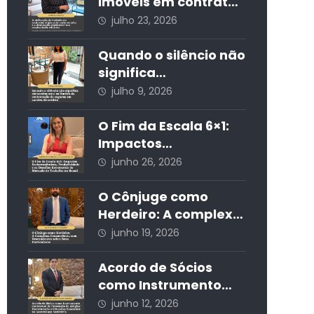
desenvolvimento
imóveis em contratos
econômico, a
atípicos de curta
julho 23, 2026
segurança jurídica e
estadia e a
a sustentabilidade
destinação
Quando o silêncio não
residencial nos
significa
condomínios edilícios
consentimento: os
julho 9, 2026
limites da
contratação de
O Fim da Escala 6×1:
seguros em cartões
Impactos
de crédito
Socioeconômicos,
junho 26, 2026
Produtividade e os
Desafios Estruturais
O Cônjuge como
do Mercado de
Herdeiro: A complexa
Trabalho no Brasil
concorrência com
junho 19, 2026
descendentes sobre
bens particulares
Acordo de Sócios
como Instrumento
Contratual de
junho 12, 2026