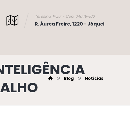
Teresina, Piauí - Cep: 64049-160
R. Áurea Freire, 1220 - Jóquei
NTELIGÊNCIA
Blog
Notícias
BALHO