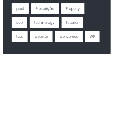
post
Prescrição
Property
seo
technology
tutorial
tuts
website
wordpress
WP