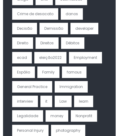
Crime de desacato
danos
Decisão
Demissão
developer
Direito
Direitos
Débitos
ecad
eleição2022
Employment
Espólio
Family
famous
General Practice
Immigration
interview
it
Law
learn
Legalidade
money
Nonprofit
Personal Injury
photography