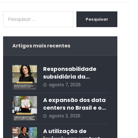
Pesquisar
Artigos mais recentes
Responsabilidade
subsidiária da
Administração
agosto 7, 2026
Pública: fiscalização,
prevenção e
A expansão dos data
segurança jurídica
centers no Brasil e os
desafios da
agosto 3, 2026
regulação ambiental:
entre o
A utilização de