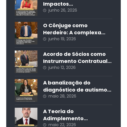
Impactos
Socioeconômicos,
junho 26, 2026
Produtividade e os
Desafios Estruturais do
O Cônjuge como
Mercado de Trabalho no
Herdeiro: A complexa
Brasil
concorrência com
junho 19, 2026
descendentes sobre
bens particulares
Acordo de Sócios como
Instrumento Contratual
de Prevenção de Litígios:
junho 12, 2026
Estruturação e Cláusulas
Essenciais na
A banalização do
Governança Societária
diagnóstico de autismo
nas redes sociais e seus
maio 28, 2026
impactos jurídicos e
sociais
A Teoria do
Adimplemento
Substancial na visão do
maio 22, 2026