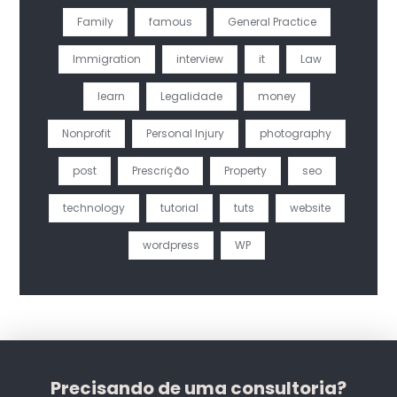
Family
famous
General Practice
Immigration
interview
it
Law
learn
Legalidade
money
Nonprofit
Personal Injury
photography
post
Prescrição
Property
seo
technology
tutorial
tuts
website
wordpress
WP
Precisando de uma consultoria?