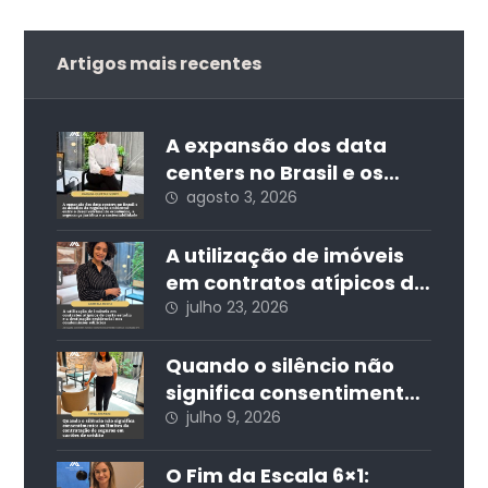
Artigos mais recentes
A expansão dos data
centers no Brasil e os
desafios da regulação
agosto 3, 2026
ambiental: entre o
desenvolvimento
A utilização de imóveis
econômico, a segurança
em contratos atípicos de
jurídica e a
curta estadia e a
julho 23, 2026
sustentabilidade
destinação residencial
nos condomínios
Quando o silêncio não
edilícios
significa consentimento:
os limites da
julho 9, 2026
contratação de seguros
em cartões de crédito
O Fim da Escala 6×1: