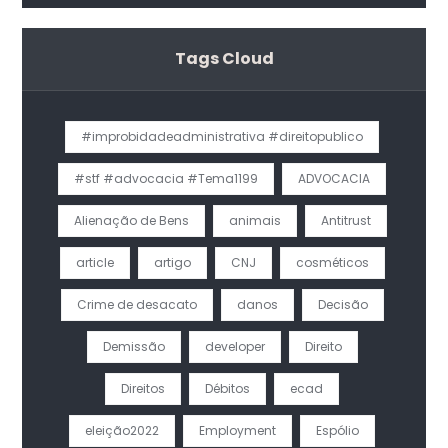
do Magistério
Tags Cloud
#improbidadeadministrativa #direitopublico
#stf #advocacia #Tema1199
ADVOCACIA
Alienação de Bens
animais
Antitrust
article
artigo
CNJ
cosméticos
Crime de desacato
danos
Decisão
Demissão
developer
Direito
Direitos
Débitos
ecad
eleição2022
Employment
Espólio