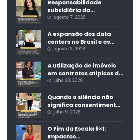
Responsabilidade
subsidiária da
Administração Pública:
agosto 7, 2026
fiscalização, prevenção
e segurança jurídica
A expansão dos data
centers no Brasil e os
desafios da regulação
agosto 3, 2026
ambiental: entre o
desenvolvimento
A utilização de imóveis
econômico, a segurança
em contratos atípicos de
jurídica e a
curta estadia e a
julho 23, 2026
sustentabilidade
destinação residencial
nos condomínios
Quando o silêncio não
edilícios
significa consentimento:
os limites da
julho 9, 2026
contratação de seguros
em cartões de crédito
O Fim da Escala 6×1:
Impactos