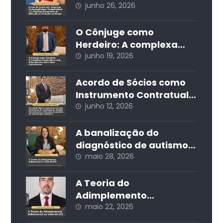
Socioeconômicos,
junho 26, 2026
Produtividade e os
Desafios Estruturais do
O Cônjuge como
Mercado de Trabalho no
Herdeiro: A complexa
Brasil
concorrência com
junho 19, 2026
descendentes sobre
bens particulares
Acordo de Sócios como
Instrumento Contratual
de Prevenção de Litígios:
junho 12, 2026
Estruturação e Cláusulas
Essenciais na
A banalização do
Governança Societária
diagnóstico de autismo
nas redes sociais e seus
maio 28, 2026
impactos jurídicos e
sociais
A Teoria do
Adimplemento
Substancial na visão do
maio 22, 2026
STJ