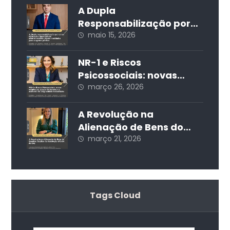
A Dupla
Responsabilização por
Crime Eleitoral e
maio 15, 2026
Improbidade
Administrativa: Riscos e
NR-1 e Riscos
Cuidados para o Agente
Psicossociais: novas
Público
exigências, prazos
março 26, 2026
iminentes e o aumento
da litigiosidade
A Revolução na
trabalhista
Alienação de Bens do
Espólio: Análise da
março 21, 2026
Resolução 571/24 do CNJ
Tags Cloud