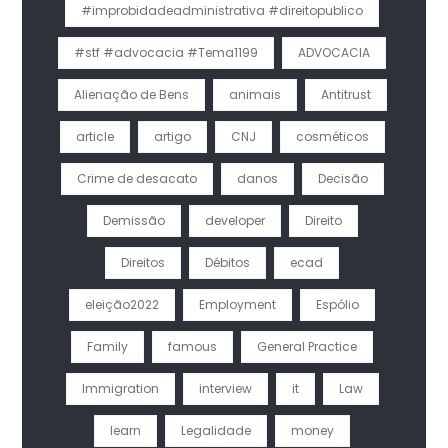
#improbidadeadministrativa #direitopublico
#stf #advocacia #Tema1199
ADVOCACIA
Alienação de Bens
animais
Antitrust
article
artigo
CNJ
cosméticos
Crime de desacato
danos
Decisão
Demissão
developer
Direito
Direitos
Débitos
ecad
eleição2022
Employment
Espólio
Family
famous
General Practice
Immigration
interview
it
Law
learn
Legalidade
money