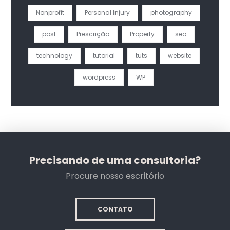
Nonprofit
Personal Injury
photography
post
Prescrição
Property
seo
technology
tutorial
tuts
website
wordpress
WP
Precisando de uma consultoria?
Procure nosso escritório
CONTATO