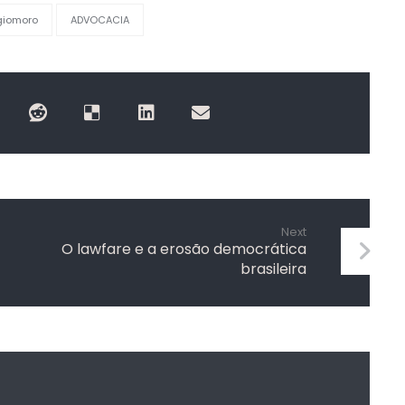
giomoro
ADVOCACIA
Next
O lawfare e a erosão democrática
brasileira