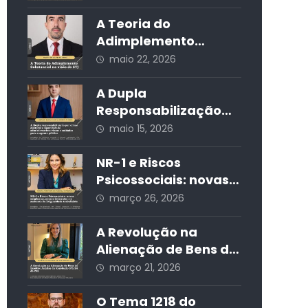
Societária
sociais e seus
impactos jurídicos e
A Teoria do
sociais
Adimplemento
Substancial na visão
maio 22, 2026
do STJ
A Dupla
Responsabilização
por Crime Eleitoral e
maio 15, 2026
Improbidade
Administrativa:
NR-1 e Riscos
Riscos e Cuidados
Psicossociais: novas
para o Agente
exigências, prazos
março 26, 2026
Público
iminentes e o
aumento da
A Revolução na
litigiosidade
Alienação de Bens do
trabalhista
Espólio: Análise da
março 21, 2026
Resolução 571/24 do
CNJ
O Tema 1218 do