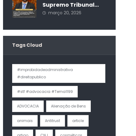
Supremo Tribunal
Federal e a
março 20, 2026
Autonomia Municipal
na Estruturação da
Carreira do
Magistério
Tags Cloud
#improbidadeadministrativa
#direitopublico
#stf #advocacia #Tema1199
ADVOCACIA
Alienação de Bens
animais
Antitrust
article
artigo
CNJ
cosméticos