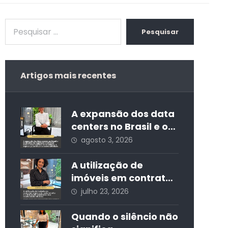
Pesquisar
Artigos mais recentes
A expansão dos data
centers no Brasil e os
desafios da
agosto 3, 2026
regulação ambiental:
entre o
A utilização de
desenvolvimento
imóveis em contratos
econômico, a
atípicos de curta
julho 23, 2026
segurança jurídica e
estadia e a
a sustentabilidade
destinação
Quando o silêncio não