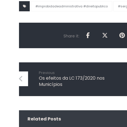
#improbidadeadministrativa #direitopublico
#ser
Previous
Os efeitos da LC 173/2020 nos
Municípios
Related Posts