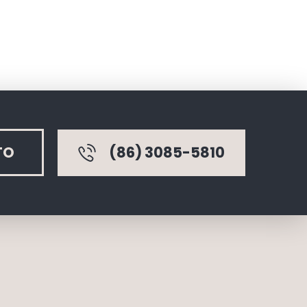
TO
(86) 3085-5810