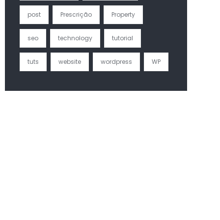
post
Prescrição
Property
seo
technology
tutorial
tuts
website
wordpress
WP