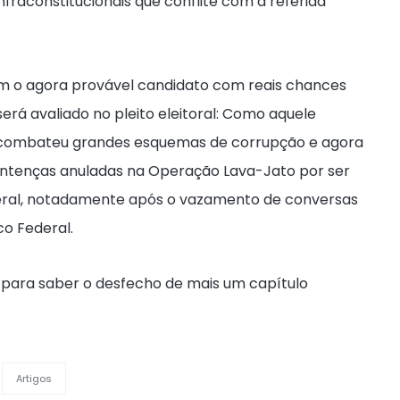
fraconstitucionais que conflite com a referida
am o agora provável candidato com reais chances
erá avaliado no pleito eleitoral: Como aquele
o, combateu grandes esquemas de corrupção e agora
 sentenças anuladas na Operação Lava-Jato por ser
deral, notadamente após o vazamento de conversas
co Federal.
para saber o desfecho de mais um capítulo
Artigos