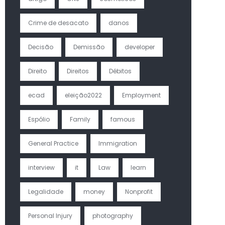
Crime de desacato
danos
Decisão
Demissão
developer
Direito
Direitos
Débitos
ecad
eleição2022
Employment
Espólio
Family
famous
General Practice
Immigration
interview
it
Law
learn
Legalidade
money
Nonprofit
Personal Injury
photography