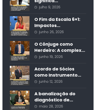
residencial nos
significa
condomínios edilícios
consentimento: os
julho 9, 2026
limites da
contratação de
O Fim da Escala 6×1:
seguros em cartões
Impactos
de crédito
Socioeconômicos,
junho 26, 2026
Produtividade e os
Desafios Estruturais
O Cônjuge como
do Mercado de
Herdeiro: A complexa
Trabalho no Brasil
concorrência com
junho 19, 2026
descendentes sobre
bens particulares
Acordo de Sócios
como Instrumento
Contratual de
junho 12, 2026
Prevenção de Litígios:
Estruturação e
A banalização do
Cláusulas Essenciais
diagnóstico de
na Governança
autismo nas redes
maio 28, 2026