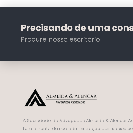
Precisando de uma cons
Procure nosso escritório
A Sociedade de Advogados Almeida & Alencar A
tem à frente da sua administração dois sócios c